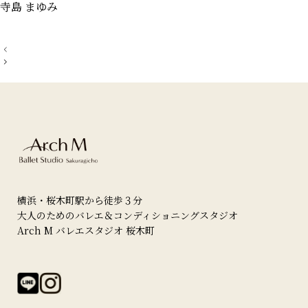
寺島 まゆみ
投
稿
ナ
ビ
ゲ
ー
シ
ョ
ン
横浜・桜木町駅から徒歩３分
大人のためのバレエ＆コンディショニングスタジオ
Arch M バレエスタジオ 桜木町